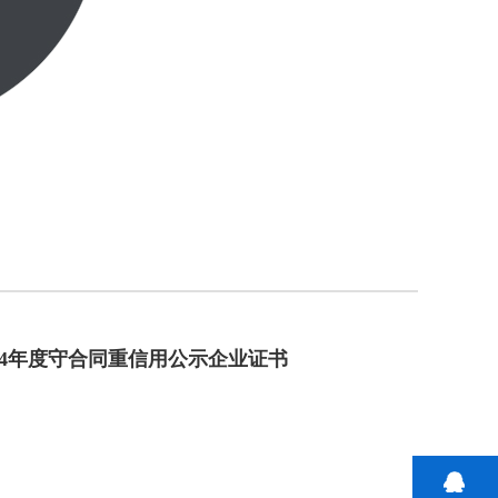
24年度守合同重信用公示企业证书