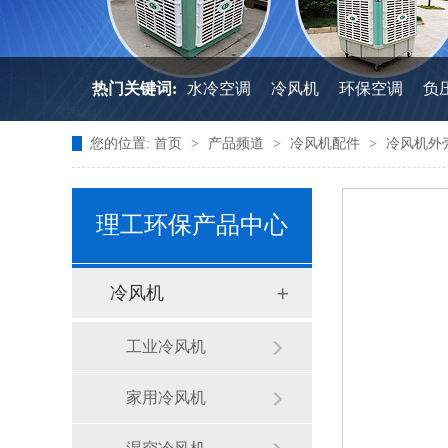
热门关键词:
水冷空调
冷风机
环保空调
负
您的位置:
首页
>
产品频道
>
冷风机配件
>
冷风机外
理工环保产品中心
冷风机
工业冷风机
家用冷风机