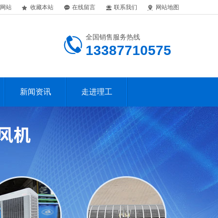
网站
收藏本站
在线留言
联系我们
网站地图
全国销售服务热线
13387710575
新闻资讯
走进理工