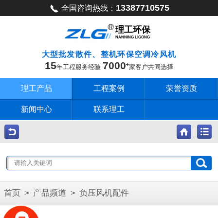
13387710575
全国咨询热线：
理工环保
NANNING LIGONG
大型批发散件、整机环保空调冷风机
15
7000
年工程服务经验
家客户共同选择
理工产品
工程案例
荣誉资质
新闻中心
联系理工
首页
>
产品频道
>
负压风机配件