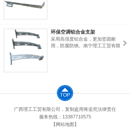
贸有限公司是专业从事蒸发冷气机
研发，生产、销售是高科技企业。
引进瑞典专利技术的高效蒸发过滤
网与澳大利亚机翼专家设计的轴流
环保空调铝合金支架
及离心风机技术基础上研制出高品
采用高强度铝合金，更加坚固耐
质、低能耗、环保型的“ZLG”系列
用，防腐防锈。南宁理工工贸有限
蒸发冷气机。
公司是专业从事蒸发冷气机研发，
生产、销售是高科技企业。引进瑞
典专利技术的高效蒸发过滤网与澳
大利亚机翼专家设计的轴流及离心
风机技术基础上研制出高品质、低
能耗、环保型的“ZLG”系列蒸发冷
气机。
广西理工工贸有限公司，复制盗用将追究法律责任
服务热线：13387710575
【网站地图】