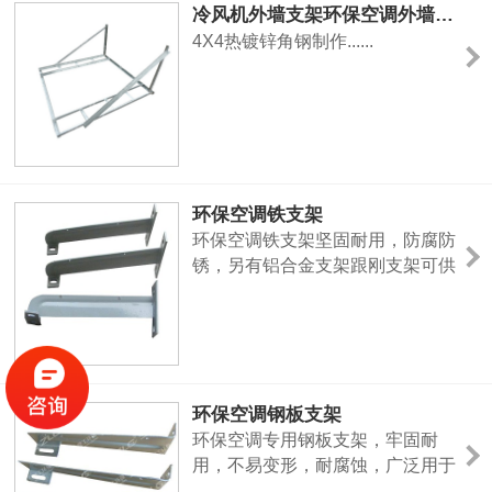
冷风机外墙支架环保空调外墙专用支架安装支架
4X4热镀锌角钢制作......
环保空调铁支架
环保空调铁支架坚固耐用，防腐防
锈，另有铝合金支架跟刚支架可供
选择。南宁理工公司是专业从事蒸
发冷气机研发，生产、销售是高科
技企业。引进瑞典专利技术的高效
蒸发过滤网与澳大利亚机翼专家设
计的轴流及离心风机技术基础上研
环保空调钢板支架
制出高品质、低能耗、环保型系列
环保空调专用钢板支架，牢固耐
蒸发冷气机。
用，不易变形，耐腐蚀，广泛用于
环保空调冷风机领域。南宁理工工