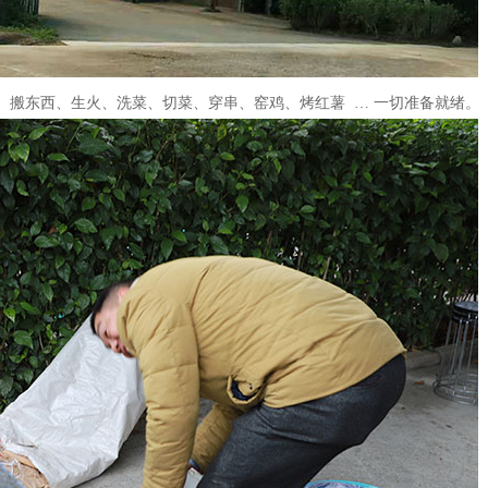
搬东西、生火、洗菜、切菜、穿串、窑鸡、烤红薯 … 一切准备就绪。