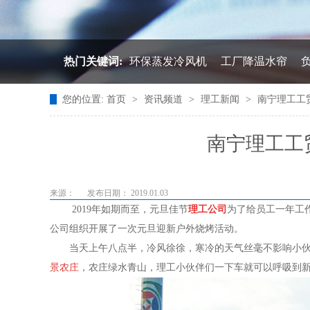
热门关键词:
环保蒸发冷风机
工厂降温水帘
您的位置:
首页
>
资讯频道
>
理工新闻
>
南宁理工工贸
南宁理工工
来源：
发布日期： 2019.01.03
2019年如期而至，元旦佳节
理工公司
为了给员工一年工作
公司组织开展了一次元旦迎新户外烧烤活动。
当天上午八点半，冷风徐徐，寒冷的天气丝毫不影响小伙伴
景农庄
，农庄绿水青山，理工小伙伴们一下车就可以呼吸到