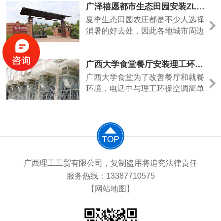
广泽禧愿都市生态田园安装ZLG理工冷风机通风降温
夏季生态田园农庄都是不少人选择
消暑的好去处，因此各地城市周边
等地方田园农庄如雨后春笋多了起
来，但是很多老板最头痛的问题就
广西大学食堂餐厅安装理工环保空调
是田园农庄内餐厅如何通风排风，
有些有密闭条件的地方安装空调温
广西大学食堂为了改善餐厅和就餐
度是降下来了，但是整个餐厅不通
环境，电话中与理工环保空调简单
风，空调越制冷室内空气越干燥，
沟通后，食堂负责人觉得我们很专
油烟味还很重。
业，就邀请我们到现场设计详细的
解决方案。经过我们专业的设计人
员现场勘察后给的整体降温解决方
案。
广西理工工贸有限公司，复制盗用将追究法律责任
服务热线：13387710575
【网站地图】