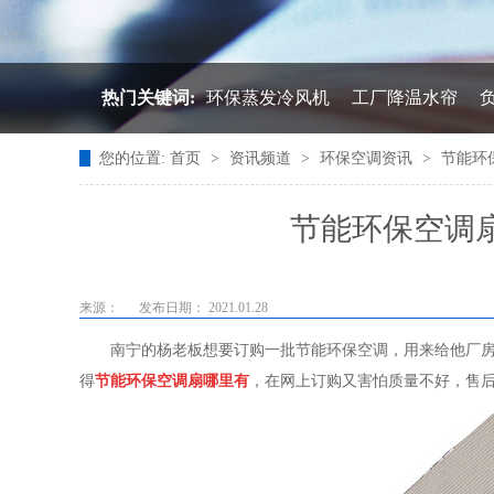
热门关键词:
环保蒸发冷风机
工厂降温水帘
您的位置:
首页
>
资讯频道
>
环保空调资讯
>
节能环
节能环保空调扇
来源：
发布日期： 2021.01.28
南宁的杨老板想要订购一批节能环保空调，用来给他厂房降
得
节能环保空调扇哪里有
，在网上订购又害怕质量不好，售