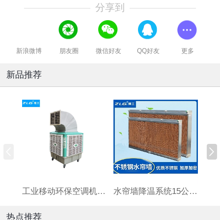
分享到
新浪微博
朋友圈
微信好友
QQ好友
更多
新品推荐
工业移动环保空调机HBCS180连体水箱
水帘墙降温系统15公分厚标准7090订制湿帘墙养殖场大棚铝合金
热点推荐