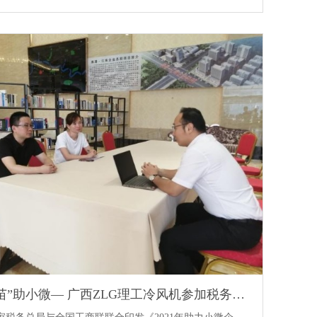
春风润苗”助小微— 广西ZLG理工冷风机参加税务知识讲座