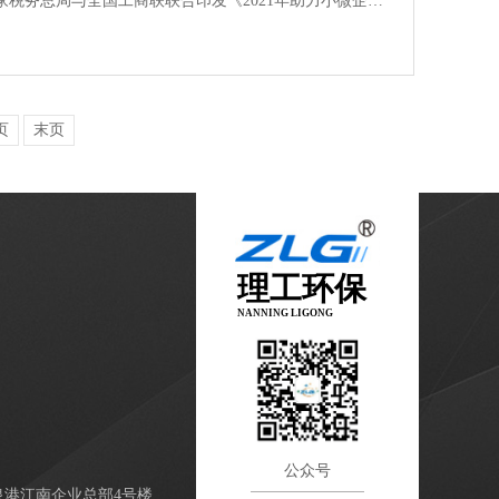
家税务总局与全国工商联联合印发《2021年助力小微企…
页
末页
理工环保
NANNING LIGONG
公众号
泉港江南企业总部4号楼