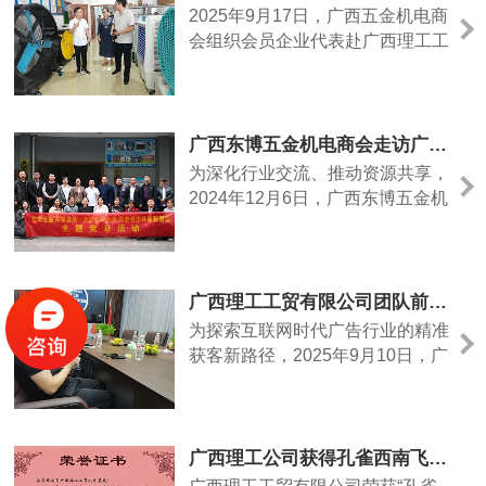
通过这个平台深入了解行业动态、
2025年9月17日，广西五金机电商
拓展国际市场、寻求合作机会。东
会组织会员企业代表赴广西理工工
博会是中国与东盟国家合作的“黄
贸公司开展互联网视频拍摄学习交
金桥梁”，今年更是以“和合......
流活动。在互联网技术飞速发展的
今天，传统五金机电行业面临着线
下销售渠道受限、品牌传播方式单
广西东博五金机电商会走访广西理工公司- 互学互鉴 共谋发展
一等挑战。广西五金机电商会敏锐
为深化行业交流、推动资源共享，
捕捉到数字化营销的重要性，通过
2024年12月6日，广西东博五金机
此次交流活动，旨在帮助会员企业
电商会组织会员企业代表一行20余
掌握互联网视频拍摄技巧，......
人，专程走访广西理工工贸有限公
司（以下简称“理工工贸”），围绕
“降温冷风机”领域展开技术交流与
广西理工工贸有限公司团队前往精绘广告公司交流学习互联网获客
合作洽谈。作为南宁江南区的党员
为探索互联网时代广告行业的精准
企业标杆，理工工贸在制冷设备研
获客新路径，2025年9月10日，广
发、生产及销售领域拥有15年经
西理工工贸有限公司团队专程前往
验，其自主研发的节能冷......
南宁西乡塘区精绘广告公司，围绕
“抖音获客实战经验”展开深度交
流。交流会上，精绘广告负责人首
广西理工公司获得孔雀西南飞广西理工工贸人才基地证书
先强调“用户画像”是抖音获客的核