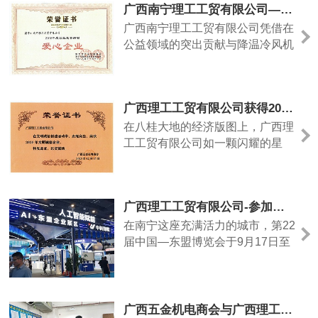
广西南宁理工工贸有限公司—获得2018年度公益慈善活动爱心企业证书
广西南宁理工工贸有限公司凭借在
公益领域的突出贡献与降温冷风机
产品的卓越品质，荣获“爱心企业”
证书。这一荣誉不仅是对企业多年
来坚持社会责任的肯定，更见证了
广西理工工贸有限公司获得2020年文明诚信企业证书
其以科技赋能民生、用行动传递温
暖的初心。作为一家专注于环保的
在八桂大地的经济版图上，广西理
企业，理工公司始终将“绿色”与“公
工工贸有限公司如一颗闪耀的星
益”作为发展底色。此次获得“爱心
辰，以“文明”为帆，以“诚信”为
企业”证书，正是......
桨，在市场浪潮中稳健前行。
2020年，这家企业凭借多年如一
广西理工工贸有限公司-参加第二十二届东盟博览会活动
日的坚守与践行，荣获“文明诚信
企业”称号，这份荣誉不仅是对其
在南宁这座充满活力的城市，第22
过往成绩的肯定，更是对其未来发
届中国—东盟博览会于9月17日至
展的激励。走进公司办公区，“诚
21日在南宁国际会展中心盛大举
信为本，文明经营”的标语醒目
行。广西理工工贸有限公司作为一
地......
家积极参与国际合作的企业，组织
了一次意义非凡的参观活动，旨在
广西五金机电商会与广西理工工贸公司开展互联网视频拍摄学习交流活动