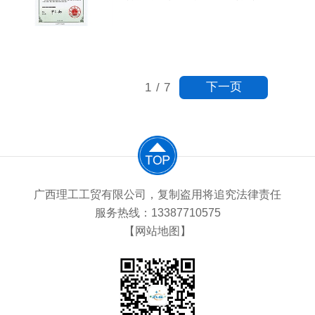
值观的生动体现。荣获“爱心民营
体实用新型专利证书。这一成就不
企业”称号后，广西理工......
仅彰显了公司在制冷设备研发方面
的实力，也为其在市场竞争中增添
了新的优势。该专利聚焦于冷风机
机体的创新设计，通过优化结构和
下一页
1
/
7
功能，提升了冷风机的性能和使用
便捷性。广西理工工贸有限公司的
这一专利成果不仅为自身发......
广西理工工贸有限公司，复制盗用将追究法律责任
服务热线：13387710575
【网站地图】