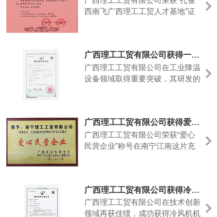
广西理工工贸有限公司荣获“孔雀
心起点。“抖音用户标签体系非常
西南飞广西理工工贸人才基地”证
完善，我们会根据客户行业特性
书，标志着该公司在人才战略和产
（如餐饮的‘本地美食爱好......
业发展上的重要突破。这一荣誉不
仅体现了公司在吸引和培养高层次
广西理工工贸有限公司获得一种冷风机专用六面新型散风口组件证书
人才方面的成就，也为其在工业降
温设备领域的创新发展注入了新的
广西理工工贸有限公司在工业降温
活力。广西理工工贸有限公司通过
设备领域取得重要突破，其研发的
与“孔雀西南飞”人才战略的合作，
“一种冷风机专用六面新型散风口
积极吸引和汇聚高端人才......
组件”获得国家知识产权局授权，
公告号为CN222256955U。这一
广西理工工贸有限公司获得爱心民营企业
创新设计不仅提升了冷风机的使用
效率，还显著降低了维护成本，体
广西理工工贸有限公司荣获“爱心
现了企业在技术创新方面的实力。
民营企业”称号在南宁江南这片充
组件的壳体外圈可拆卸安装六个环
满活力的土地上，广西理工工贸有
形分布的百叶窗，每个百叶窗
限公司以其卓越的社会责任感和爱
配......
心善举，赢得了广泛赞誉，近日荣
广西理工工贸有限公司获得冷风机机体实用新型专利证书
获“爱心民营企业”称号。这一荣誉
不仅是对公司多年来积极履行社会
广西理工工贸有限公司在技术创新
责任的肯定，更是其企业文化和价
领域再获佳绩，成功获得冷风机机