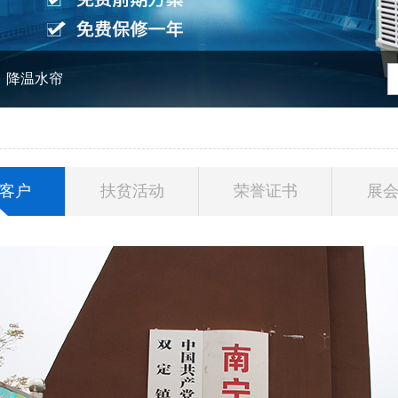
降温水帘
客户
扶贫活动
荣誉证书
展