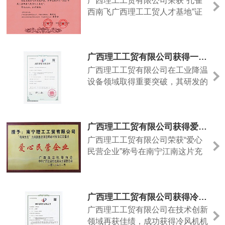
广西理工工贸有限公司荣获“孔雀
心起点。“抖音用户标签体系非常
西南飞广西理工工贸人才基地”证
完善，我们会根据客户行业特性
书，标志着该公司在人才战略和产
（如餐饮的‘本地美食爱好......
业发展上的重要突破。这一荣誉不
仅体现了公司在吸引和培养高层次
广西理工工贸有限公司获得一种冷风机专用六面新型散风口组件证书
人才方面的成就，也为其在工业降
温设备领域的创新发展注入了新的
广西理工工贸有限公司在工业降温
活力。广西理工工贸有限公司通过
设备领域取得重要突破，其研发的
与“孔雀西南飞”人才战略的合作，
“一种冷风机专用六面新型散风口
积极吸引和汇聚高端人才......
组件”获得国家知识产权局授权，
公告号为CN222256955U。这一
广西理工工贸有限公司获得爱心民营企业
创新设计不仅提升了冷风机的使用
效率，还显著降低了维护成本，体
广西理工工贸有限公司荣获“爱心
现了企业在技术创新方面的实力。
民营企业”称号在南宁江南这片充
组件的壳体外圈可拆卸安装六个环
满活力的土地上，广西理工工贸有
形分布的百叶窗，每个百叶窗
限公司以其卓越的社会责任感和爱
配......
心善举，赢得了广泛赞誉，近日荣
广西理工工贸有限公司获得冷风机机体实用新型专利证书
获“爱心民营企业”称号。这一荣誉
不仅是对公司多年来积极履行社会
广西理工工贸有限公司在技术创新
责任的肯定，更是其企业文化和价
领域再获佳绩，成功获得冷风机机