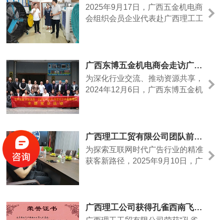
通过这个平台深入了解行业动态、
2025年9月17日，广西五金机电商
拓展国际市场、寻求合作机会。东
会组织会员企业代表赴广西理工工
博会是中国与东盟国家合作的“黄
贸公司开展互联网视频拍摄学习交
金桥梁”，今年更是以“和合......
流活动。在互联网技术飞速发展的
今天，传统五金机电行业面临着线
下销售渠道受限、品牌传播方式单
广西东博五金机电商会走访广西理工公司- 互学互鉴 共谋发展
一等挑战。广西五金机电商会敏锐
为深化行业交流、推动资源共享，
捕捉到数字化营销的重要性，通过
2024年12月6日，广西东博五金机
此次交流活动，旨在帮助会员企业
电商会组织会员企业代表一行20余
掌握互联网视频拍摄技巧，......
人，专程走访广西理工工贸有限公
司（以下简称“理工工贸”），围绕
“降温冷风机”领域展开技术交流与
广西理工工贸有限公司团队前往精绘广告公司交流学习互联网获客
合作洽谈。作为南宁江南区的党员
为探索互联网时代广告行业的精准
企业标杆，理工工贸在制冷设备研
获客新路径，2025年9月10日，广
发、生产及销售领域拥有15年经
西理工工贸有限公司团队专程前往
验，其自主研发的节能冷......
南宁西乡塘区精绘广告公司，围绕
“抖音获客实战经验”展开深度交
流。交流会上，精绘广告负责人首
广西理工公司获得孔雀西南飞广西理工工贸人才基地证书
先强调“用户画像”是抖音获客的核