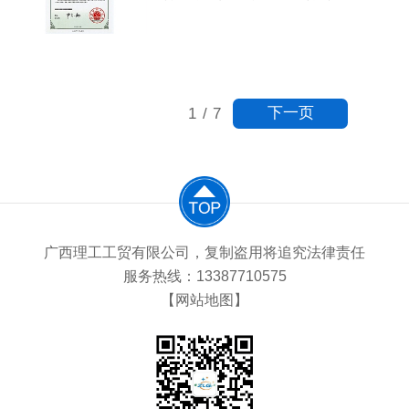
值观的生动体现。荣获“爱心民营
体实用新型专利证书。这一成就不
企业”称号后，广西理工......
仅彰显了公司在制冷设备研发方面
的实力，也为其在市场竞争中增添
了新的优势。该专利聚焦于冷风机
机体的创新设计，通过优化结构和
下一页
1
/
7
功能，提升了冷风机的性能和使用
便捷性。广西理工工贸有限公司的
这一专利成果不仅为自身发......
广西理工工贸有限公司，复制盗用将追究法律责任
服务热线：13387710575
【网站地图】