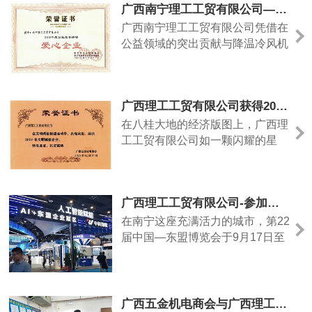
广西南宁理工工贸有限公司—获得2018年度公益慈善活动爱心企业证书
广西南宁理工工贸有限公司凭借在
公益领域的突出贡献与降温冷风机
产品的卓越品质，荣获“爱心企业”
证书。这一荣誉不仅是对企业多年
来坚持社会责任的肯定，更见证了
广西理工工贸有限公司获得2020年文明诚信企业证书
其以科技赋能民生、用行动传递温
暖的初心。作为一家专注于环保的
在八桂大地的经济版图上，广西理
企业，理工公司始终将“绿色”与“公
工工贸有限公司如一颗闪耀的星
益”作为发展底色。此次获得“爱心
辰，以“文明”为帆，以“诚信”为
企业”证书，正是......
桨，在市场浪潮中稳健前行。
2020年，这家企业凭借多年如一
广西理工工贸有限公司-参加第二十二届东盟博览会活动
日的坚守与践行，荣获“文明诚信
企业”称号，这份荣誉不仅是对其
在南宁这座充满活力的城市，第22
过往成绩的肯定，更是对其未来发
届中国—东盟博览会于9月17日至
展的激励。走进公司办公区，“诚
21日在南宁国际会展中心盛大举
信为本，文明经营”的标语醒目
行。广西理工工贸有限公司作为一
地......
家积极参与国际合作的企业，组织
了一次意义非凡的参观活动，旨在
广西五金机电商会与广西理工工贸公司开展互联网视频拍摄学习交流活动