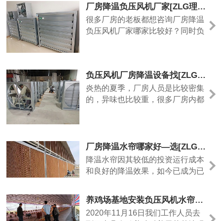
厂房降温负压风机厂家[ZLG理工]24小时技术指导
很多厂房的老板都想咨询厂房降温
负压风机厂家哪家比较好？同时负
压风机也是很受大家的喜爱，投入
成本不高，所以大家都想通过购买
负压风机来给厂房降温，生产负压
负压风机厂房降温设备找[ZLG理工]品质好
风机的厂家不计其数，怎么样选择
生产厂家呢？主要看产品的质量和
炎热的夏季，厂房人员是比较密集
使用能不能达到客户所希望的效
的，异味也比较重，很多厂房内都
果，这才是关键。负压风机是利用
会出现高温闷热不通风的问题，用
空气对流、负压换气的降温原......
什么办法可以彻底解决厂房内的闷
热环境呢？可市面上五花八门的通
风降温设备令消费者们难以选择。
厂房降温水帘哪家好—选[ZLG理工]15年降温经验
今天小编给大家推荐一款，那就是
降温水帘因其较低的投资运行成本
ZLG理工的负压风机厂房降温设
和良好的降温效果，如今已成为已
备。负压风机通过空气对流，负压
成为企业的必备设备，可是企业在
换气来降温通风，将厂房的闷......
选择降温水帘厂家的时候就开始烦
养鸡场基地安装负压风机水帘墙用[ZLG理工]品质优，效果好
恼了，因为市面上降温水帘品牌太
2020年11月16日我们工作人员去
多了，价格也是有高有低，让人很