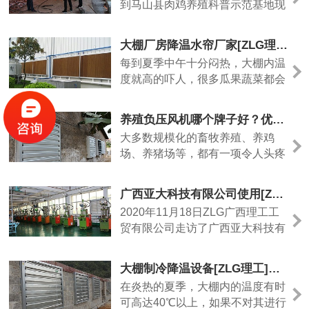
到马山县肉鸡养殖科普示范基地现
难选择，厂房降温水帘哪家好呢？
场看，养殖场内很闷热。闷热源主
厂房降温水帘哪家好？广西ZLG理
要是家禽的粪便，尽管养殖户定期
工生产的降温水帘在炎热的夏季，
大棚厂房降温水帘厂家[ZLG理工]品牌厂家直销价格实惠
清理，但是挥发出来的余热会滞留
降温效率达80%以上，优质湿......
每到夏季中午十分闷热，大棚内温
在养殖场内，加上养殖场本身通风
度就高的吓人，很多瓜果蔬菜都会
并不怎么好，使得养殖场厂内愈发
出现生长不良的现象，严重降低种
闷热。降温问题一直是让养殖户头
植效益，如何降低棚内温度已经成
疼的事，降温措施是否做到位是直
养殖负压风机哪个牌子好？优质推荐[ZLG理工]，放心选择有保障
为棚户夏季关心的一个问题！为防
接影响到养殖场的收益，为防......
大多数规模化的畜牧养殖、养鸡
高温障碍，菜农朋友常采用遮阳的
场、养猪场等，都有一项令人头疼
方法来降低棚内的温度，所选用的
的问题，就是室内的通风换气问
遮阳方法也是五花八门，今天小编
题。今天小编整理了一种强制通风
就给大家推荐一款大棚降温设备
广西亚大科技有限公司使用[ZLG理工]玻璃钢负压风机品质一致得到客户好评
方法——负压风机通风设备，但是
——降温水帘，通过安装降温......
2020年11月18日ZLG广西理工工
现在市场上的负压风机品质众多，
贸有限公司走访了广西亚大科技有
到底养殖负压风机哪个牌子好？小
限公司，尽管已经11月份了广西的
编来为您解答。养殖负压风机哪个
天气还是很闷热，车间人员密集，
牌子好？选ZLG理工品牌已经有
大棚制冷降温设备[ZLG理工]效果好，厂家直销
空气不流通的情况下，只开风扇是
8000+客户好评反馈。通过负压风
在炎热的夏季，大棚内的温度有时
很难换气的，所以车间室外温度35
机......
可高达40℃以上，如果不对其进行
度，室内可能就有37-40度不等