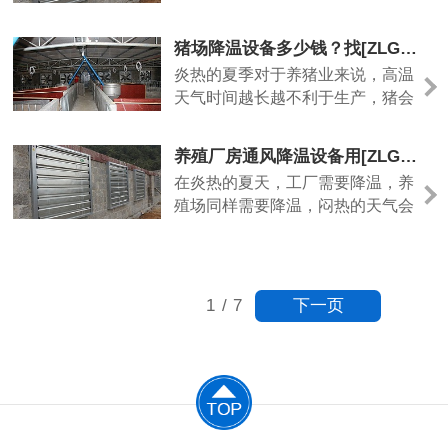
适当的降温处理，必然会产生不利
了，人在这种环境下工作效率必定
的影响。如何让大棚通风降温是人
会下降，而使用玻璃钢负压风机就
猪场降温设备多少钱？找[ZLG理工]大厂家能买到批发价
们烦恼的问题？大棚制冷降温设备
完全可以解决这些闷热难题。
炎热的夏季对于养猪业来说，高温
哪里有卖，哪个品牌效果显著价格
ZLG......
天气时间越长越不利于生产，猪会
经济实惠又使用方便。小编给大家
因为高温难耐食欲不振而体况下
介绍ZLG理工大棚制冷降温设备，
降，甚至还会导致猪生病，死亡率
厂家直销。ZLG理工大棚制冷降温
养殖厂房通风降温设备用[ZLG理工]风机水帘环境好、空气好
上升，这对于养猪户来说的巨大的
设备—负压风机是利用空气对......
在炎热的夏天，工厂需要降温，养
损失，一般中小型规模的养猪场降
殖场同样需要降温，闷热的天气会
温设备采用更便捷有效的是使用风
造成养殖场内的环境变得更差，空
机水帘来降温，用电少节能省电非
气质量差，牲畜容易因为高温导致
常适用，那么猪场降温设备多少
生病，这样对养殖户来说是巨大的
钱？找专业生产的大厂家ZLG
损失，现在的养殖场都越来越规模
下一页
理......
1
/
7
化了，也更注重养殖厂通风降温的
问题，那么养殖厂房通风降温设备
用什么好呢？养殖厂降温很重要的
是能够改善环境，所以养殖......